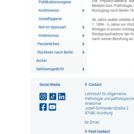
Die "Physiko-Medica" war f
Publikationsorgane
Medizin bzw. Pathologie
Kontroverse
Rückgang nach Berlin 18
Sozialhygiene
46 Jahre später erlebte 
1. 1896 - 6 Jahre vor Vi
Not im Spessart
Röntgen in einem Vortrag
Röntgenaufnahme der Han
Kretinismus
nach seiner Berufung an 
Persönliches
Rückkehr nach Berlin
Archiv
Sektionsgedicht
Social Media
Contact
Lehrstuhl für Allgemeine
Pathologie und pathologisch
Anatomie
Josef-Schneider-Straße 2
97080 Würzburg
Email
Find Contact