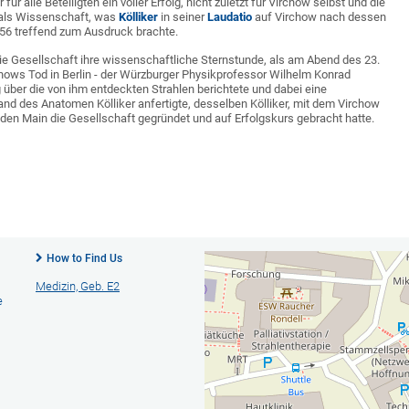
ür alle Beteiligten ein voller Erfolg, nicht zuletzt für Virchow selbst und die
 als Wissenschaft, was
Kölliker
in seiner
Laudatio
auf Virchow nach dessen
56 treffend zum Ausdruck brachte.
die Gesellschaft ihre wissenschaftliche Sternstunde, als am Abend des 23.
rchows Tod in Berlin - der Würzburger Physikprofessor Wilhelm Konrad
 über die von ihm entdeckten Strahlen berichtete und dabei eine
d des Anatomen Kölliker anfertigte, desselben Kölliker, mit dem Virchow
den Main die Gesellschaft gegründet und auf Erfolgskurs gebracht hatte.
How to Find Us
Medizin, Geb. E2
e