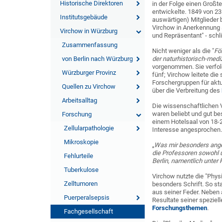
Historische Direktoren
in der Folge einen Großte
entwickelte. 1849 von 23 
Institutsgebäude
auswärtigen) Mitglieder 
Virchow in Anerkennung s
Virchow in Würzburg
und Repräsentant" - schl
Zusammenfassung
Nicht weniger als die "
Fö
von Berlin nach Würzburg
der naturhistorisch-medi
vorgenommen. Sie verfolg
Würzburger Provinz
fünf; Virchow leitete die
Forschergruppen für akt
Quellen zu Virchow
über die Verbreitung des
Arbeitsalltag
Die wissenschaftlichen V
waren beliebt und gut b
Forschung
einem Hotelsaal von 18-
Zellularpathologie
Interesse angesprochen. 
Mikroskopie
„
Was mir besonders angen
die Professoren sowohl u
Fehlurteile
Berlin, namentlich unter 
Tuberkulose
Virchow nutzte die "Phys
Zelltumoren
besonders Schrift. So st
aus seiner Feder. Neben 
Puerperalsepsis
Resultate seiner speziel
Forschungsthemen
.
Fachgesellschaft