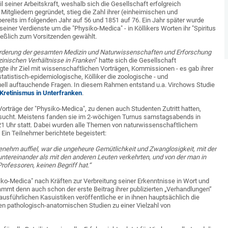
il seiner Arbeitskraft, weshalb sich die Gesellschaft erfolgreich
Mitgliedern gegründet, stieg die Zahl ihrer (einheimischen und
bereits im folgenden Jahr auf 56 und 1851 auf 76. Ein Jahr später wurde
einer Verdienste um die "Physiko-Medica" - in Köllikers Worten ihr "Spiritus
ießlich zum Vorsitzenden gewählt.
rderung der gesamten Medizin und Naturwissenschaften und Erforschung
zinischen Verhältnisse in Franken
" hatte sich die Gesellschaft
te ihr Ziel mit wissenschaftlichen Vorträgen, Kommissionen - es gab ihrer
 statistisch-epidemiologische, Kölliker die zoologische - und
uell auftauchende Fragen. In diesem Rahmen entstand u.a. Virchows Studie
Kretinismus in Unterfranken
.
orträge der "Physiko-Medica", zu denen auch Studenten Zutritt hatten,
esucht. Meistens fanden sie im 2-wöchigen Turnus samstagsabends in
21 Uhr statt. Dabei wurden alle Themen von naturwissenschaftlichem
Ein Teilnehmer berichtete begeistert:
ehm auffiel, war die ungeheure Gemütlichkeit und Zwanglosigkeit, mit der
ntereinander als mit den anderen Leuten verkehrten, und von der man in
Professoren, keinen Begriff hat.“
iko-Medica" nach Kräften zur Verbreitung seiner Erkenntnisse in Wort und
ammt denn auch schon der erste Beitrag ihrer publizierten „Verhandlungen“
ausführlichen Kasuistiken veröffentliche er in ihnen hauptsächlich die
len pathologisch-anatomischen Studien zu einer Vielzahl von