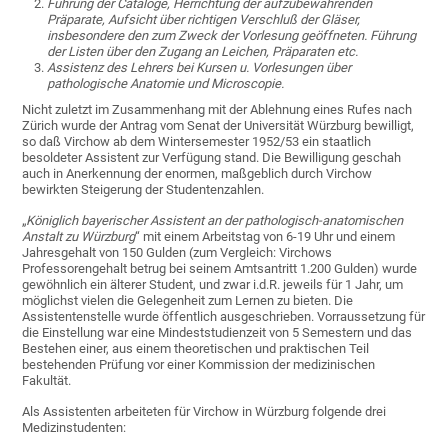
Führung der Cataloge, Herrichtung der aufzubewahrenden
Präparate, Aufsicht über richtigen Verschluß der Gläser,
insbesondere den zum Zweck der Vorlesung geöffneten. Führung
der Listen über den Zugang an Leichen, Präparaten etc.
Assistenz des Lehrers bei Kursen u. Vorlesungen über
pathologische Anatomie und Microscopie.
Nicht zuletzt im Zusammenhang mit der Ablehnung eines Rufes nach
Zürich wurde der Antrag vom Senat der Universität Würzburg bewilligt,
so daß Virchow ab dem Wintersemester 1952/53 ein staatlich
besoldeter Assistent zur Verfügung stand. Die Bewilligung geschah
auch in Anerkennung der enormen, maßgeblich durch Virchow
bewirkten Steigerung der Studentenzahlen.
„
Königlich bayerischer Assistent an der pathologisch-anatomischen
Anstalt zu Würzburg
“ mit einem Arbeitstag von 6-19 Uhr und einem
Jahresgehalt von 150 Gulden (zum Vergleich: Virchows
Professorengehalt betrug bei seinem Amtsantritt 1.200 Gulden) wurde
gewöhnlich ein älterer Student, und zwar i.d.R. jeweils für 1 Jahr, um
möglichst vielen die Gelegenheit zum Lernen zu bieten. Die
Assistentenstelle wurde öffentlich ausgeschrieben. Vorraussetzung für
die Einstellung war eine Mindeststudienzeit von 5 Semestern und das
Bestehen einer, aus einem theoretischen und praktischen Teil
bestehenden Prüfung vor einer Kommission der medizinischen
Fakultät.
Als Assistenten arbeiteten für Virchow in Würzburg folgende drei
Medizinstudenten: