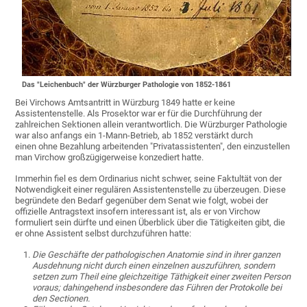
Das "Leichenbuch" der Würzburger Pathologie von 1852-1861
Bei Virchows Amtsantritt in Würzburg 1849 hatte er keine
Assistentenstelle. Als Prosektor war er für die Durchführung der
zahlreichen Sektionen allein verantwortlich. Die Würzburger Pathologie
war also anfangs ein 1-Mann-Betrieb, ab 1852 verstärkt durch
einen ohne Bezahlung arbeitenden "Privatassistenten", den einzustellen
man Virchow großzügigerweise konzediert hatte.
Immerhin fiel es dem Ordinarius nicht schwer, seine Faktultät von der
Notwendigkeit einer regulären Assistentenstelle zu überzeugen. Diese
begründete den Bedarf gegenüber dem Senat wie folgt, wobei der
offizielle Antragstext insofern interessant ist, als er von Virchow
formuliert sein dürfte und einen Überblick über die Tätigkeiten gibt, die
er ohne Assistent selbst durchzuführen hatte:
Die Geschäfte der pathologischen Anatomie sind in ihrer ganzen
Ausdehnung nicht durch einen einzelnen auszuführen, sondern
setzen zum Theil eine gleichzeitige Täthigkeit einer zweiten Person
voraus; dahingehend insbesondere das Führen der Protokolle bei
den Sectionen.