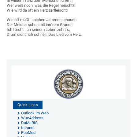
In wildem Tanz dem Menschen dreh´n,
Wer weiß noch, was die Regel heischt?!
Wie wird da oft ein Herz zerfleischt!
Wie oft mußt´ solchen Jammer schauen
Der Meister schon mit inn´rem Grauen!
Ich fürcht´, an seinem Leben zehrt´s,
Drum dicht´ ich schnell: Das Lied vom Herz.
Quick Links
Outlook im Web
WueAddress
DaMaRIS
Intranet
PubMed