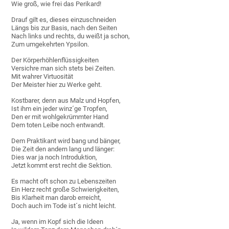
Wie groß, wie frei das Perikard!
Drauf gilt es, dieses einzuschneiden
Längs bis zur Basis, nach den Seiten
Nach links und rechts, du weißt ja schon,
Zum umgekehrten Ypsilon.
Der Körperhöhlenflüssigkeiten
Versichre man sich stets bei Zeiten.
Mit wahrer Virtuosität
Der Meister hier zu Werke geht.
Kostbarer, denn aus Malz und Hopfen,
Ist ihm ein jeder winz´ge Tropfen,
Den er mit wohlgekrümmter Hand
Dem toten Leibe noch entwandt.
Dem Praktikant wird bang und bänger,
Die Zeit den andern lang und länger:
Dies war ja noch Introduktion,
Jetzt kommt erst recht die Sektion.
Es macht oft schon zu Lebenszeiten
Ein Herz recht große Schwierigkeiten,
Bis Klarheit man darob erreicht,
Doch auch im Tode ist´s nicht leicht.
Ja, wenn im Kopf sich die Ideen