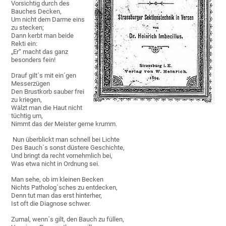
Vorsichtig durch des
Bauches Decken,
Um nicht dem Darme eins
zu stecken;
Dann kerbt man beide
Rekti ein:
„Er“ macht das ganz
besonders fein!
Drauf gilt´s mit ein´gen
Messerzügen
Den Brustkorb sauber frei
zu kriegen,
Wälzt man die Haut nicht
tüchtig um,
Nimmt das der Meister gerne krumm.
Nun überblickt man schnell bei Lichte
Des Bauch´s sonst düstere Geschichte,
Und bringt da recht vornehmlich bei,
Was etwa nicht in Ordnung sei.
Man sehe, ob im kleinen Becken
Nichts Patholog´sches zu entdecken,
Denn tut man das erst hinterher,
Ist oft die Diagnose schwer.
Zumal, wenn´s gilt, den Bauch zu füllen,