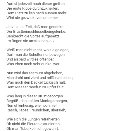
Darfst jederzeit nach dieser greifen,
Die erste Rippe durchzukneifen,
Dem Platz zu lieb nach aussen mehr
Wird sie gezwickt von unter her.
Jetzt ist es Zeit, daß man gedenke
Der Brustbeinschlüsselbeingelenke:
Senkrecht die Spitze aufgesetzt
Im Bogen sie umstochen jetzt.
Weiß man nicht recht, wo sie gelegen,
Darf man die Schulter nur bewegen,
Und alsbald wird es offenbar,
Was eben noch sehr dunkel war.
Nun wird das Sternum abgehoben,
Man dreht und zieht und reißt nach oben,
Was noch den Deckel tückisch hält,
Dem Messer rasch zum Opfer fällt.
Was lang in dieser Brust geborgen
Begrüßt den späten Montagsmorgen,
Nun offenherzig, wie noch nie!
Rasch, liebes Freundchen, übersieh,
Wie sich die Lungen retrahierten,
Ob nicht die Pleuren exsudierten,
Ob man Tuberkel nicht gewahrt,