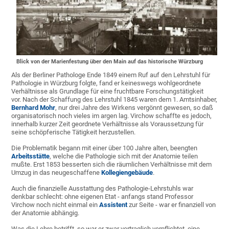
Blick von der Marienfestung über den Main auf das historische Würzburg
Als der Berliner Pathologe Ende 1849 einem Ruf auf den Lehrstuhl für
Pathologie in Würzburg folgte, fand er keineswegs wohlgeordnete
Verhältnisse als Grundlage für eine fruchtbare Forschungstätigkeit
vor. Nach der Schaffung des Lehrstuhl 1845 waren dem 1. Amtsinhaber,
Bernhard Mohr
, nur drei Jahre des Wirkens vergönnt gewesen, so daß
organisatorisch noch vieles im argen lag. Virchow schaffte es jedoch,
innerhalb kurzer Zeit geordnete Verhältnisse als Voraussetzung für
seine schöpferische Tätigkeit herzustellen.
Die Problematik begann mit einer über 100 Jahre alten, beengten
Arbeitsstätte
, welche die Pathologie sich mit der Anatomie teilen
mußte. Erst 1853 besserten sich die räumlichen Verhältnisse mit dem
Umzug in das neugeschaffene
Kollegiengebäude
.
Auch die finanzielle Ausstattung des Pathologie-Lehrstuhls war
denkbar schlecht: ohne eigenen Etat - anfangs stand Professor
Virchow noch nicht einmal ein
Assistent
zur Seite - war er finanziell von
der Anatomie abhängig.
Was die Lehre betrifft, so war er zwar vertraglich verpflichtet, eine