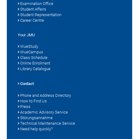
Examination Office
Student Affairs
Student Representation
Career Centre
Your JMU
WueStudy
WueCampus
Class Schedule
Online Enrolment
Library Catalogue
Contact
Phone and Address Directory
How to Find Us
Press
Academic Advisory Service
Störungsannahme
Technical Maintenance Service
Need help quickly?