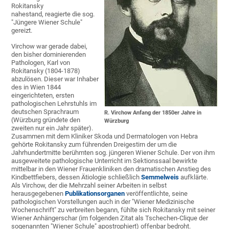
Rokitansky
nahestand, reagierte die sog.
"Jüngere Wiener Schule"
gereizt.
Virchow war gerade dabei,
den bisher dominierenden
Pathologen, Karl von
Rokitansky (1804-1878)
abzulösen. Dieser war Inhaber
des in Wien 1844
eingerichteten, ersten
pathologischen Lehrstuhls im
deutschen Sprachraum
R. Virchow Anfang der 1850er Jahre in
(Würzburg gründete den
Würzburg
zweiten nur ein Jahr später).
Zusammen mit dem Kliniker Skoda und Dermatologen von Hebra
gehörte Rokitansky zum führenden Dreigestirn der um die
Jahrhundertmitte berühmten sog. jüngeren Wiener Schule. Der von ihm
ausgeweitete pathologische Unterricht im Sektionssaal bewirkte
mittelbar in den Wiener Frauenkliniken den dramatischen Anstieg des
Kindbettfiebers, dessen Ätiologie schließlich
Semmelweis
aufklärte.
Als Virchow, der die Mehrzahl seiner Arbeiten in selbst
herausgegebenen
Publikationsorganen
veröffentlichte, seine
pathologischen Vorstellungen auch in der "Wiener Medizinische
Wochenschrift" zu verbreiten begann, fühlte sich Rokitansky mit seiner
Wiener Anhängerschar (im folgenden Zitat als Tschechen-Clique der
sogenannten "Wiener Schule" apostrophiert) offenbar bedroht.