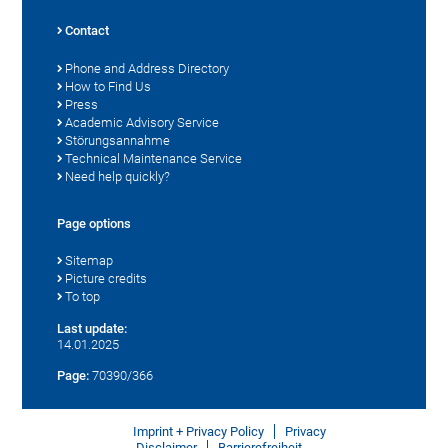
Contact
Phone and Address Directory
How to Find Us
Press
Academic Advisory Service
Störungsannahme
Technical Maintenance Service
Need help quickly?
Page options
Sitemap
Picture credits
To top
Last update:
14.01.2025
Page:
70390/366
Imprint + Privacy Policy
Privacy
Disclaimer
Barrierefreiheit